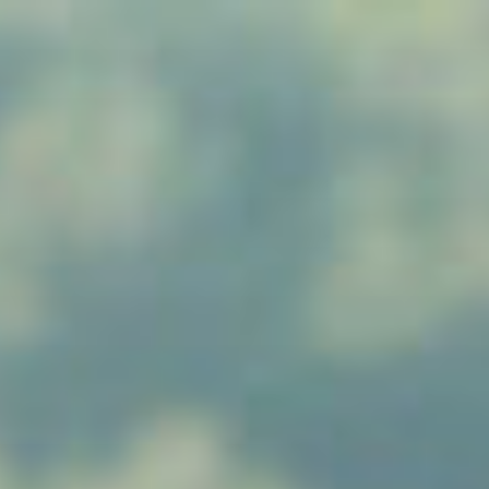
コ
ン
テ
ン
ツ
へ
ス
キ
ッ
プ